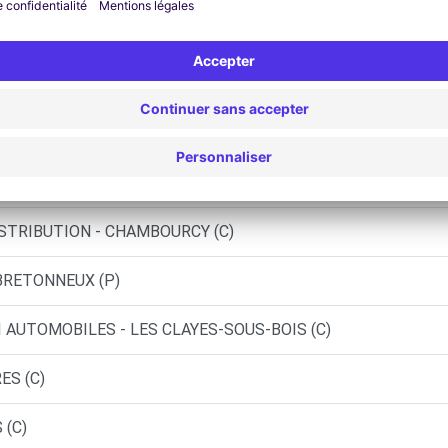
EAUX (C)
E - BOIS-D ARCY (C)
PLAISIR (C)
UC (C)
ISTRIBUTION - CHAMBOURCY (C)
-BRETONNEUX (P)
I AUTOMOBILES - LES CLAYES-SOUS-BOIS (C)
ES (C)
 (C)