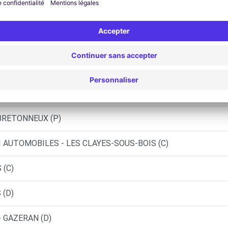
E - BOIS-D ARCY (C)
PLAISIR (C)
S - JOUARS-PONTCHARTRAIN (C)
UC (C)
-BRETONNEUX (P)
I AUTOMOBILES - LES CLAYES-SOUS-BOIS (C)
 (C)
 (D)
- GAZERAN (D)