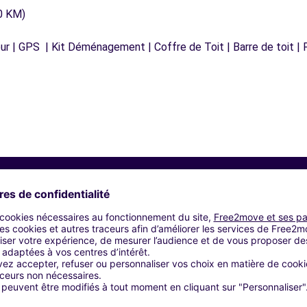
0 KM)
r | GPS | Kit Déménagement | Coffre de Toit | Barre de toit | P
Agences similaires
EAUX (C)