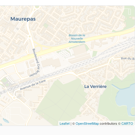
Leaflet
| ©
OpenStreetMap
contributors ©
CARTO