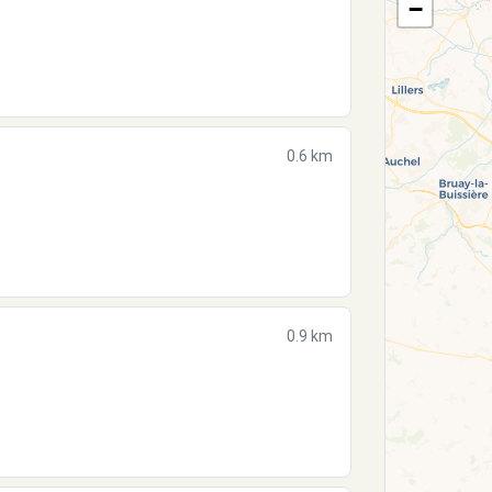
−
0.6 km
0.9 km