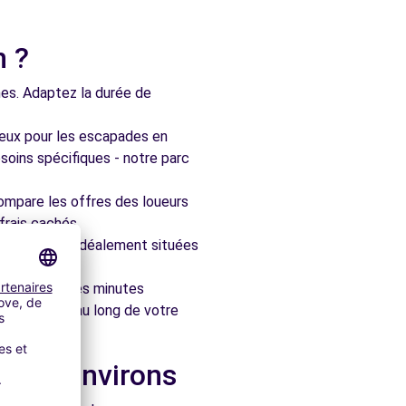
n ?
nes. Adaptez la durée de
ieux pour les escapades en
soins spécifiques - notre parc
ompare les offres des loueurs
frais cachés.
artenaires, idéalement situées
le en quelques minutes
pagner tout au long de votre
s les environs