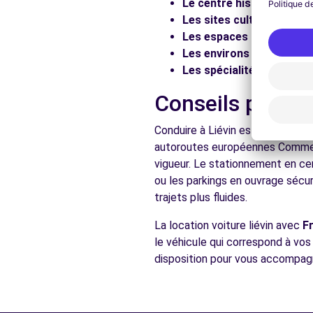
Le centre historique :
Flâ
Les sites culturels :
Visit
Voir l'agence
Les espaces naturels :
Pr
Les environs :
Explorez les
Les spécialités locales :
D
Free2move Rent - SAS BEAUMONT AUTOMOBILES - 
Conseils pratiq
Bd Fernand Darchicourt
HENIN BEAUMONT, FR-62, 62110
Conduire à Liévin est accessible
Voir l'agence
autoroutes européennes Comme dan
vigueur. Le stationnement en cen
ou les parkings en ouvrage sécu
Voir toutes les ag
trajets plus fluides.
La location voiture liévin avec
F
le véhicule qui correspond à vo
disposition pour vous accompagn