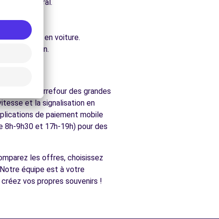
e architectural.
ure.
t accessibles en voiture.
hés de Liévin.
gion est au carrefour des grandes
tesse et la signalisation en
pplications de paiement mobile
re 8h-9h30 et 17h-19h) pour des
 Comparez les offres, choisissez
 Notre équipe est à votre
 créez vos propres souvenirs !