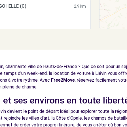
GOHELLE (C)
2.9 km
S (P)
6.1 km
in, charmante ville de Hauts-de-France ? Que ce soit pour un sé
 temps d'un week-end, la location de voiture à Liévin vous offre
virons à votre rythme. Avec
Free2Move
, réservez facilement votr
n pleine de charme.
 et ses environs en toute libert
6.6 km
vin devient le point de départ idéal pour explorer toute la régio
t rejoindre les villes d'art, la Côte d'Opale, les champs de batai
ermet de créer votre propre itinéraire, de vous arrêter où bon 