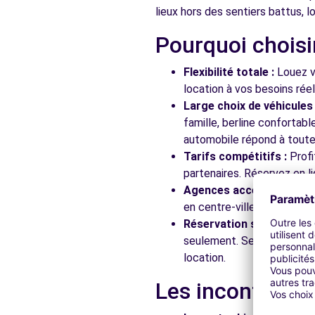
lieux hors des sentiers battus, lo
Pourquoi choisi
Free2Move Rent - GARAGE PETIT - SAINS-EN-GOHELL
AVENUE FRANCOIS MITTERRAND - PARC DE LA ROCADE
Flexibilité totale :
Louez vo
SAINS-EN-GOHELLE, 62114
location à vos besoins rée
Large choix de véhicules 
Voir l'agence
famille, berline confortab
automobile répond à toutes
Tarifs compétitifs :
Profi
Free2Move Rent - GARAGE PORTE DE FLANDRES - GPF
partenaires. Réservez en li
RUE ELSA TRIOLET
Agences accessibles :
Ré
AUCHY-LES-MINES, 62138
en centre-ville, en gare ou
Réservation simplifiée :
N
Voir l'agence
seulement. Service client
location.
Free2Move Rent - EXPLOITATION RAYMOND FRANCHI E
Les incontourna
13 RUE HENRI GHESQUIERE
BAUVIN, 59221