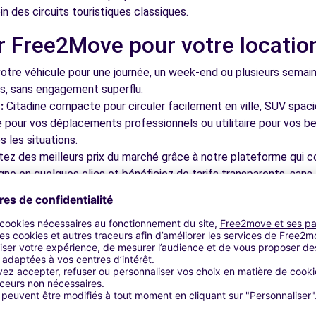
in des circuits touristiques classiques.
r Free2Move pour votre locatio
E (C)
6.6 km
tre véhicule pour une journée, un week-end ou plusieurs semai
ls, sans engagement superflu.
:
Citadine compacte pour circuler facilement en ville, SUV spac
le pour vos déplacements professionnels ou utilitaire pour vos be
 les situations.
tez des meilleurs prix du marché grâce à notre plateforme qui c
 - AUCHY-LES-MINES (C)
11.2 km
gne en quelques clics et bénéficiez de tarifs transparents, sans 
cupérez votre véhicule dans l'une de nos nombreuses agences p
 près des aéroports pour faciliter le démarrage de votre séjour.
otre plateforme intuitive vous permet de réserver votre véhicu
 disponible pour répondre à toutes vos questions et vous accom
T FILS - BAUVIN (C)
13.0 km
bles à découvrir à Liévin et dan