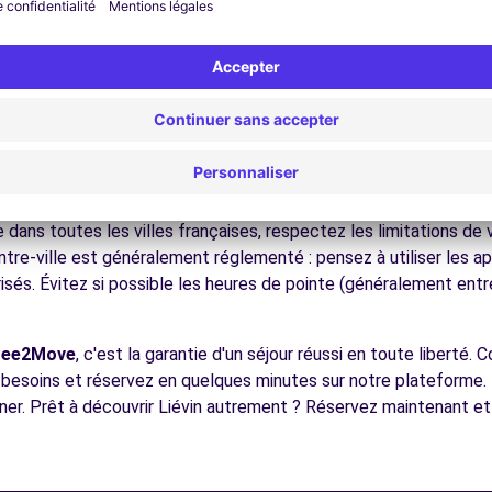
nez dans les ruelles du cœur de ville et découvrez son patrimoin
ez les musées et monuments qui font la richesse de Liévin.
ofitez des parcs et jardins pour une pause détente en pleine nat
 villes d'art, la Côte d'Opale, les champs de bataille, facilemen
écouvrez la gastronomie régionale dans les restaurants et marc
HENIN BEAUMONT (P)
13.0 km
ues pour conduire à Liévin
 à tous les conducteurs avec quelques conseils pratiques. la ré
s toutes les villes françaises, respectez les limitations de vi
tre-ville est généralement réglementé : pensez à utiliser les a
risés. Évitez si possible les heures de pointe (généralement ent
ences
ree2Move
, c'est la garantie d'un séjour réussi en toute liberté.
s besoins et réservez en quelques minutes sur notre plateforme.
er. Prêt à découvrir Liévin autrement ? Réservez maintenant et