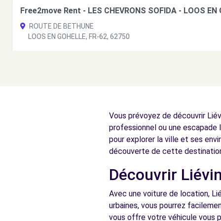
Free2move Rent - LES CHEVRONS SOFIDA - LOOS EN 
ROUTE DE BETHUNE
LOOS EN GOHELLE, FR-62, 62750
Voir l'agence
Free2move Rent - SOFIDAP LENS - LOISON SOUS LEN
102 ROUTE DE LILLE
Vous prévoyez de découvrir Liév
LOISON SOUS LENS, 62218
professionnel ou une escapade le
Voir l'agence
pour explorer la ville et ses en
découverte de cette destinatio
Découvrir Liévin
Free2Move Rent - CHRYS - LOISON-SOUS-LENS (C)
19 RUE DE L'ABBAYE
Avec une voiture de location, Lié
LOISON-SOUS-LENS, 62218
urbaines, vous pourrez facilemen
vous offre votre véhicule vous p
Voir l'agence