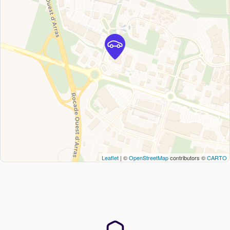
Leaflet
| ©
OpenStreetMap
contributors ©
CARTO