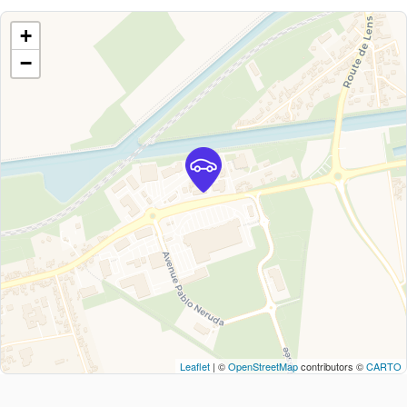
+
−
Leaflet
| ©
OpenStreetMap
contributors ©
CARTO