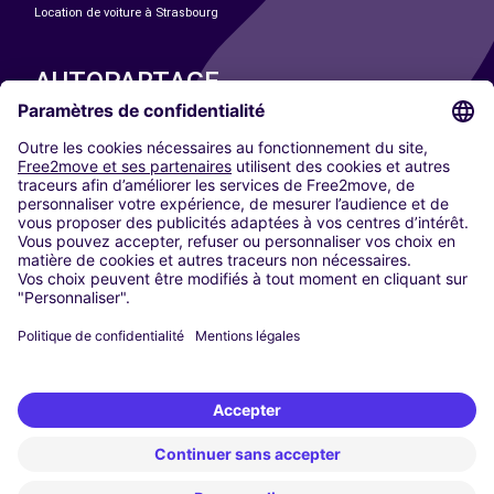
Location de voiture à Strasbourg
AUTOPARTAGE
NOS VILLES
Paris
Madrid
Washington DC
Milan
Rome
Turin
Vienne
Berlin
Cologne
Düsseldorf
Francfort
Hambourg
Munich
Stuttgart
Amsterdam