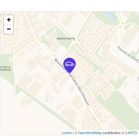
+
−
Leaflet
| ©
OpenStreetMap
contributors ©
CARTO