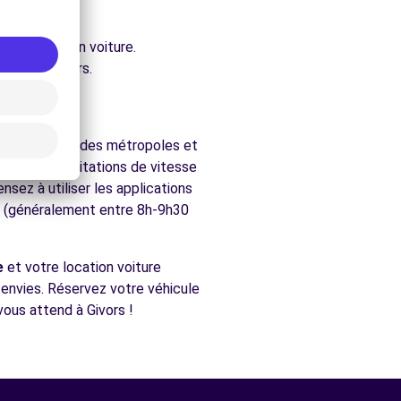
ure.
accessibles en voiture.
chés de Givors.
gion allie grandes métropoles et
ctez les limitations de vitesse
nsez à utiliser les applications
te (généralement entre 8h-9h30
e
et votre location voiture
s envies. Réservez votre véhicule
vous attend à Givors !