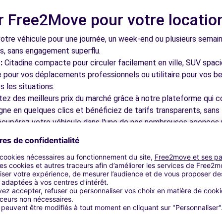
r Free2Move pour votre locatio
13.0 km
tre véhicule pour une journée, un week-end ou plusieurs semai
ls, sans engagement superflu.
:
Citadine compacte pour circuler facilement en ville, SUV spac
le pour vos déplacements professionnels ou utilitaire pour vos be
 les situations.
tez des meilleurs prix du marché grâce à notre plateforme qui c
gne en quelques clics et bénéficiez de tarifs transparents, sans 
ENITE (C)
13.2 km
cupérez votre véhicule dans l'une de nos nombreuses agences p
 près des aéroports pour faciliter le démarrage de votre séjour.
otre plateforme intuitive vous permet de réserver votre véhicu
 disponible pour répondre à toutes vos questions et vous accom
bles à découvrir à Givors et da
NIS LAVAL (F)
13.2 km
nez dans les ruelles du cœur de ville et découvrez son patrimoin