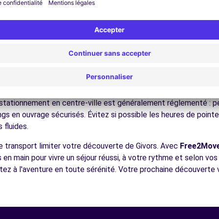
ez les musées et monuments qui font la richesse de Givors.
ofitez des parcs et jardins pour une pause détente en pleine nat
 stations de ski, les parcs naturels, les lacs alpins, facilement 
écouvrez la gastronomie régionale dans les restaurants et mar
AVAL (C)
13.4 km
ues pour conduire à Givors
 à tous les conducteurs avec quelques conseils pratiques. la ré
tes panoramiques Comme dans toutes les villes françaises, respe
Le stationnement en centre-ville est généralement réglementé : pe
ngs en ouvrage sécurisés. Évitez si possible les heures de poin
 fluides.
ences
e transport limiter votre découverte de Givors. Avec
Free2Mov
s en main pour vivre un séjour réussi, à votre rythme et selon vo
rtez à l'aventure en toute sérénité. Votre prochaine découverte 