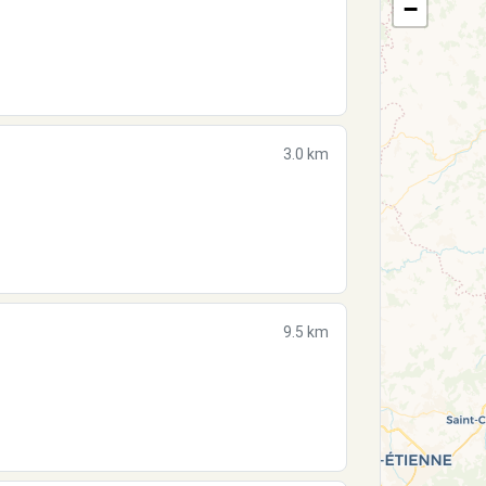
−
3.0 km
9.5 km