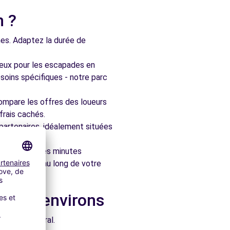
n ?
nes. Adaptez la durée de
ieux pour les escapades en
soins spécifiques - notre parc
ompare les offres des loueurs
frais cachés.
artenaires, idéalement situées
le en quelques minutes
pagner tout au long de votre
ns les environs
e architectural.