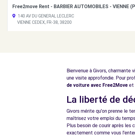
Free2move Rent - BARBIER AUTOMOBILES - VIENNE (P
140 AV DU GENERAL LECLERC
VIENNE CEDEX, FR-38, 38200
Voir l'agence
Free2move Rent - AUTOMOBILES VIENNE SUD - VIENN
163 AVENUE DU GENERAL LECLERC
Bienvenue à Givors, charmante v
VIENNE, FR-38, 38200
une visite approfondie. Pour pro
Voir l'agence
de voiture avec Free2Move
et 
La liberté de d
Free2move Rent - AUTOMOBILES VIENNE SUD - VIENN
Givors mérite qu'on prenne le te
163 AVENUE DU GENERAL LECLERC
maîtrisez votre emploi du temps 
VIENNE CEDEX, FR-38, 38200
Plus besoin de courir après les
exactement comme vous l'enten
Voir l'agence