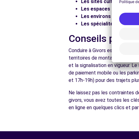
Les sites culturels :
Visit
Les espaces naturels :
Pr
Voir l'agence
Les environs :
Explorez les
Les spécialités locales :
D
Free2Move Rent - GARAGE DE GADAGNE - ST-GENIS-L
Conseils pratiq
AVENUE GEORGES CLEMENCEAU
Conduire à Givors est accessible
ST-GENIS-LAVAL, 69230
territoires de montagne aux rou
Voir l'agence
et la signalisation en vigueur. 
de paiement mobile ou les parki
et 17h-19h) pour des trajets plus
Voir toutes les ag
Ne laissez pas les contraintes d
givors, vous avez toutes les clé
en ligne en quelques clics et pa