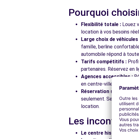
Pourquoi choisi
Free2move Rent - GARAGE JULLIEN - SAINT JOSEPH
Flexibilité totale :
Louez vo
39 BIS ROUTE DE LA PLAINE
location à vos besoins rée
SAINT JOSEPH, 42800
Large choix de véhicules 
famille, berline confortab
Voir l'agence
automobile répond à toutes
Tarifs compétitifs :
Profi
partenaires. Réservez en li
Free2Move Rent - GARAGE GUTTARL SARL - PIERRE-B
Agences accessibles :
Ré
RUE JULES GUESDE
en centre-ville, en gare ou
PIERRE-BENITE, 69310
Réservation simplifiée :
N
seulement. Service client
Voir l'agence
location.
Les incontourna
Free2move Rent - MONNET AUTOMOBILES - SAINT GE
114 RUE HENRI BARBUSSE
Le centre historique :
Flâ
SAINT GENIS LAVAL, 69230