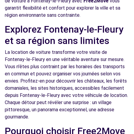
de voiture à Fontenay-le-Fleury avec
Free2Move
vous
Voir l'agence
garantit flexibilité et confort pour explorer la ville et sa
région environnante sans contrainte.
Free2Move Rent - AUTO SERVICE PORT
8.6
Explorez Fontenay-le-Fleury
MARLY - LE PORT-MARLY (C)
km
et sa région sans limites
27 ROUTE DE VERSAILLES
LE PORT-MARLY, 78560
La location de voiture transforme votre visite de
Fontenay-le-Fleury en une véritable aventure sur mesure.
Voir l'agence
Vous n'êtes plus contraint par les horaires des transports
en commun et pouvez organiser vos journées selon vos
Free2Move Rent - GARAGE MARTEL & FILS -
8.8
envies. Profitez-en pour découvrir les châteaux, les forêts
JOUARS-PONTCHARTRAIN (C)
km
domaniales, les sites historiques, accessibles facilement
5 ROUTE DE MOULIN NEUF
depuis Fontenay-le-Fleury avec votre véhicule de location.
JOUARS-PONTCHARTRAIN, 78760
Chaque détour peut révéler une surprise : un village
pittoresque, un panorama exceptionnel, une adresse
Voir l'agence
gourmande.
Pourquoi choisir Free2Move