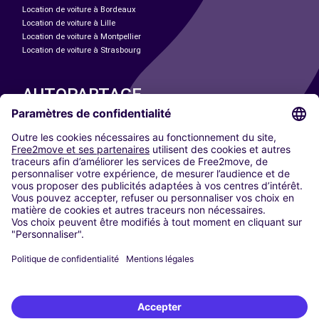
Location de voiture à Bordeaux
Location de voiture à Lille
Location de voiture à Montpellier
Location de voiture à Strasbourg
AUTOPARTAGE
NOS VILLES
Paris
Madrid
Washington DC
Milan
Rome
Turin
Vienne
Berlin
Cologne
Düsseldorf
Francfort
Hambourg
Munich
Stuttgart