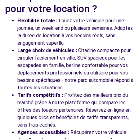
Free2Move Rent - DAW - MAGNY-LES-
9.6
pour votre location ?
HAMEAUX (C)
km
2 RUE SALVADOR ALLENDE
Flexibilité totale :
Louez votre véhicule pour une
MAGNY-LES-HAMEAUX, 78114
journée, un week-end ou plusieurs semaines. Adaptez
la durée de location à vos besoins réels, sans
Voir l'agence
engagement superflu.
Large choix de véhicules :
Citadine compacte pour
circuler facilement en ville, SUV spacieux pour les
Voir toutes les agences
escapades en famille, berline confortable pour vos
déplacements professionnels ou utilitaire pour vos
besoins spécifiques - notre parc automobile répond à
toutes les situations.
Tarifs compétitifs :
Profitez des meilleurs prix du
marché grâce à notre plateforme qui compare les
offres des loueurs partenaires. Réservez en ligne en
quelques clics et bénéficiez de tarifs transparents,
sans frais cachés.
Agences accessibles :
Récupérez votre véhicule