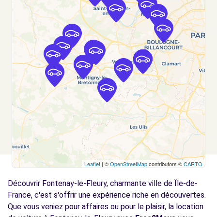
AUTOMOBILES - LES CLAYES-SOUS-BOIS (C)
km
4 RUE DES ENTREPRENEURS
LES CLAYES-SOUS-BOIS, 78340
Voir l'agence
Free2Move Rent - GARAGE DE LA CHAINE -
6.6
PLAISIR (C)
km
1264 RUE JULES REGNIER
PLAISIR, 78370
Voir l'agence
Leaflet
| ©
OpenStreetMap
contributors ©
CARTO
Free2Move Rent - GARAGE ST HONORE -
7.9
BUC (C)
km
Découvrir Fontenay-le-Fleury, charmante ville de Île-de-
641 AVENUE GUYNEMER
France, c'est s'offrir une expérience riche en découvertes.
BUC, 78530
Que vous veniez pour affaires ou pour le plaisir, la location