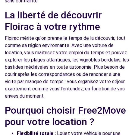
sans contrainte.
VILLENAVE D'ORNON (O)
km
La liberté de découvrir
363 ROUTE DE TOULOUSE
VILLENAVE D ORNON, 33140
Floirac à votre rythme
Voir l'agence
Floirac mérite qu'on prenne le temps de la découvrir, tout
comme sa région environnante. Avec une voiture de
location, vous maîtrisez votre emploi du temps et pouvez
Free2move Rent - S&You - VILLENAVE
6.5
explorer les plages atlantiques, les vignobles bordelais, les
D'ORNON (C)
km
bastides médiévales en toute autonomie. Plus besoin de
411 ROUTE DE TOULOUSE
courir après les correspondances ou de renoncer à une
VILLENAVE D'ORNON, FR-33, 33140
visite par manque de temps : vous organisez votre séjour
exactement comme vous l'entendez, en fonction de vos
Voir l'agence
envies du moment.
Pourquoi choisir Free2Move
Free2Move Rent - RLP - VILLENAVE-D
7.8
ORNON (C)
km
pour votre location ?
RUE JEAN PAGES
VILLENAVE-D ORNON, 33140
Flexibilité totale :
Louez votre véhicule pour une