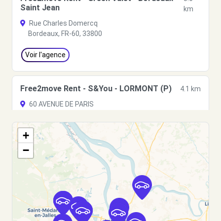
Saint Jean
km
Rue Charles Domercq
Bordeaux, FR-60, 33800
Voir l'agence
Free2move Rent - S&You - LORMONT (P)
4.1 km
60 AVENUE DE PARIS
LORMONT, FR-33, 33310
+
Voir l'agence
−
Free2move Rent - ESTELA LOCATION -
4.2
BORDEAUX
km
13 RUE NEWTON
TRESSES, 33370