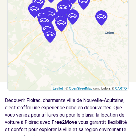
Voir l'agence
Free2Move Rent - NOGAL AUTO -
4.3
LATRESNE (C)
km
ZI LA SELEYRE
LATRESNE, 33360
Voir l'agence
Free2Move Rent - NOGAL AUTO -
4.4
LATRESNE (P)
km
Leaflet
| ©
OpenStreetMap
contributors ©
CARTO
LA SELEYRE - CHEMIN D'ARCINS
Découvrir Floirac, charmante ville de Nouvelle-Aquitaine,
LATRESNE, 33360
c'est s'offrir une expérience riche en découvertes. Que
Voir l'agence
vous veniez pour affaires ou pour le plaisir, la location de
voiture à Floirac avec
Free2Move
vous garantit flexibilité
et confort pour explorer la ville et sa région environnante
Free2move Rent - EDENAUTO OPEL -
6.3