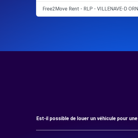
Free2Move Rent - RLP - VILLENAVE-D ORN
Est-il possible de louer un véhicule pour u