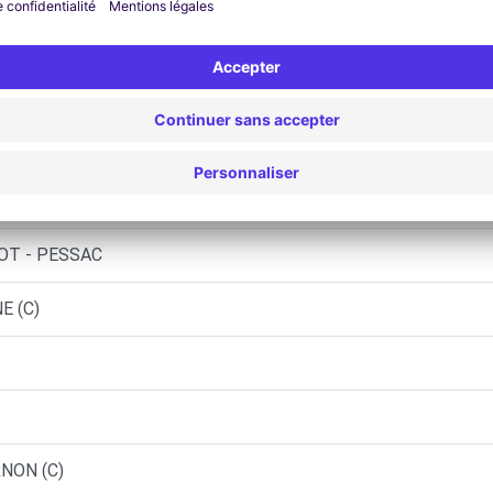
aint Jean
ENAVE D'ORNON (O)
ORDEAUX
U - BORDEAUX (C)
IOT - PESSAC
E (C)
RNON (C)