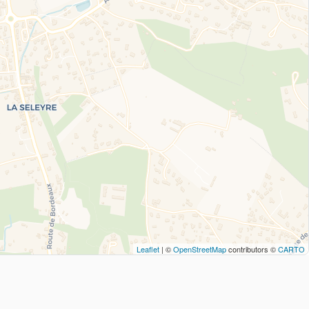
Leaflet
| ©
OpenStreetMap
contributors ©
CARTO