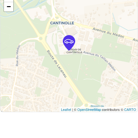
−
Leaflet
| ©
OpenStreetMap
contributors ©
CARTO