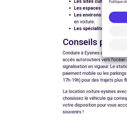
Les sites culturels :
Visit
Les espaces naturels :
Pr
Voir l'agence
Les environs :
Explorez le
en voiture.
Les spécialités locales :
D
Free2move Rent - S&You - MERIGNAC (C)
Conseils pratiq
94 AVENUE DE L'ARGONNE
MERIGNAC, FR-33, 33700
Conduire à Eysines est accessibl
Voir l'agence
accès autoroutiers vers l'océan 
signalisation en vigueur. Le sta
paiement mobile ou les parkings
Voir toutes les ag
17h-19h) pour des trajets plus fl
La location voiture eysines ave
choisissez le véhicule qui corr
votre disposition pour vous acc
souvenirs !