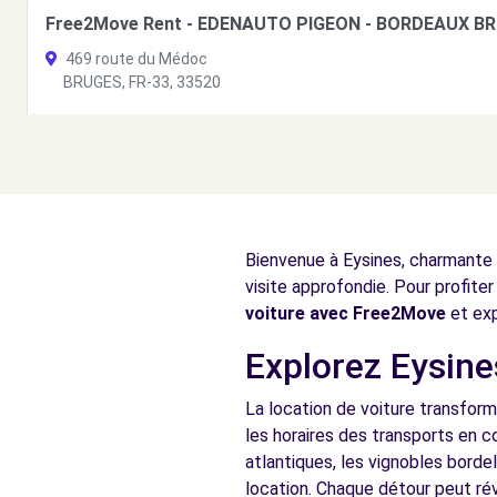
Free2Move Rent - EDENAUTO PIGEON - BORDEAUX BR
469 route du Médoc
BRUGES, FR-33, 33520
Voir l'agence
Free2move Rent - S&You - LE BOUSCAT (C)
AVENUE DE LA LIBERATION CHARLES DE GAULLE
Bienvenue à Eysines, charmante v
LE BOUSCAT, FR-33, 33110
visite approfondie. Pour profiter
Voir l'agence
voiture avec Free2Move
et exp
Explorez Eysine
Free2move Rent - S&You - LE BOUSCAT (P)
La location de voiture transform
AVENUE DE LA LIBERATION CHARLES DE GAULLE
les horaires des transports en 
LE BOUSCAT, FR-33, 33110
atlantiques, les vignobles borde
location. Chaque détour peut rév
Voir l'agence