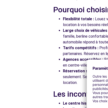
Pourquoi choisi
Free2move Rent - S&You - LE BOUSCAT (D)
Flexibilité totale :
Louez vo
AVENUE DE LA LIBERATION CHARLES DE GAULLE
location à vos besoins rée
LE BOUSCAT, FR-33, 33110
Large choix de véhicules 
famille, berline confortab
Voir l'agence
automobile répond à toutes
Tarifs compétitifs :
Profi
partenaires. Réservez en li
Free2move Rent - MECA MALIN - MERIGNAC
Agences accessibles :
Ré
49 RUE JACQUES PREVERT
en centre-ville, en gare ou
MERIGNAC, 33700
Réservation simplifiée :
N
seulement. Service client
Voir l'agence
location.
Les incontourna
Free2move Rent - S&You - MERIGNAC (P)
94 AVENUE DE L'ARGONNE
Le centre historique :
Flâ
MERIGNAC, FR-33, 33700