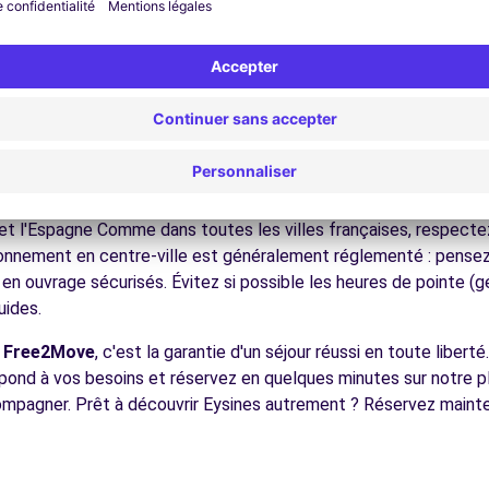
ez les musées et monuments qui font la richesse de Eysines.
ofitez des parcs et jardins pour une pause détente en pleine nat
s plages atlantiques, les vignobles bordelais, les bastides médi
écouvrez la gastronomie régionale dans les restaurants et mar
7.7 km
ues pour conduire à Eysines
e à tous les conducteurs avec quelques conseils pratiques. la r
et l'Espagne Comme dans toutes les villes françaises, respectez 
tionnement en centre-ville est généralement réglementé : pensez à
 en ouvrage sécurisés. Évitez si possible les heures de pointe 
ences
uides.
c
Free2Move
, c'est la garantie d'un séjour réussi en toute libert
espond à vos besoins et réservez en quelques minutes sur notre 
ompagner. Prêt à découvrir Eysines autrement ? Réservez maint