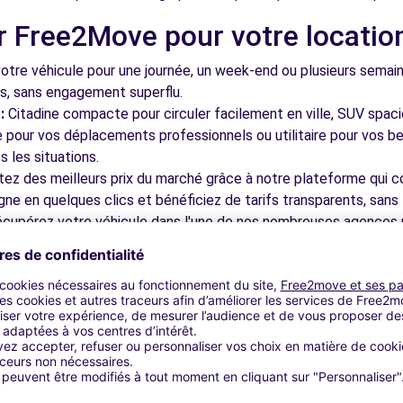
r Free2Move pour votre locatio
3.4 km
tre véhicule pour une journée, un week-end ou plusieurs semai
ls, sans engagement superflu.
:
Citadine compacte pour circuler facilement en ville, SUV spac
le pour vos déplacements professionnels ou utilitaire pour vos be
 les situations.
tez des meilleurs prix du marché grâce à notre plateforme qui c
gne en quelques clics et bénéficiez de tarifs transparents, sans 
4.8 km
cupérez votre véhicule dans l'une de nos nombreuses agences p
 près des aéroports pour faciliter le démarrage de votre séjour.
otre plateforme intuitive vous permet de réserver votre véhicu
 disponible pour répondre à toutes vos questions et vous accom
bles à découvrir à Eysines et d
7.7 km
nez dans les ruelles du cœur de ville et découvrez son patrimoin