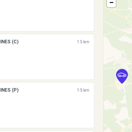
−
INES (C)
1.5 km
INES (P)
1.5 km