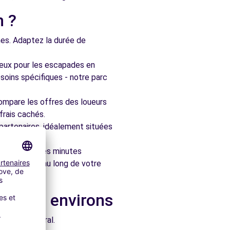
n ?
nes. Adaptez la durée de
ieux pour les escapades en
soins spécifiques - notre parc
ompare les offres des loueurs
frais cachés.
artenaires, idéalement situées
le en quelques minutes
pagner tout au long de votre
ans les environs
e architectural.