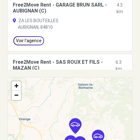
Free2Move Rent - GARAGE BRUN SARL -
4.3
AUBIGNAN (C)
km
ZA LES BOUTEILLES
AUBIGNAN, 84810
Voir l'agence
Free2Move Rent - SAS ROUX ET FILS -
6.3
MAZAN (C)
km
LA VENUE DE CARPENTRAS
+
MAZAN, 84380
−
Voir l'agence
Free2Move Rent - ATC VAUCLUSE -
13.2
ENTRAIGUES-SUR-LA-SORGUE (C)
km
CHEMIN DU MOURRE DE LUC