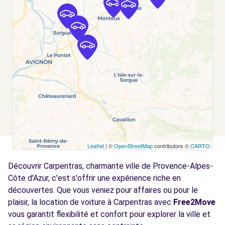
ENTRAIGUES-SUR-LA-SORGUE, 84320
Voir l'agence
Free2Move Rent - CARROSSERIE SORGUES
14.3
AUTOMOBILES - SORGUES (C)
km
AVENUE LEONARD DE VINCI
SORGUES, 84700
Voir l'agence
Leaflet
| ©
OpenStreetMap
contributors ©
CARTO
Free2Move Rent - SARL GARAGE BRUN - ST-
14.6
SATURNIN-LES-AVIGNON (C)
km
Découvrir Carpentras, charmante ville de Provence-Alpes-
ROUTE DE GADAGNE
Côte d'Azur, c'est s'offrir une expérience riche en
ST-SATURNIN-LES-AVIGNON, 84450
découvertes. Que vous veniez pour affaires ou pour le
plaisir, la location de voiture à Carpentras avec
Free2Move
Voir l'agence
vous garantit flexibilité et confort pour explorer la ville et