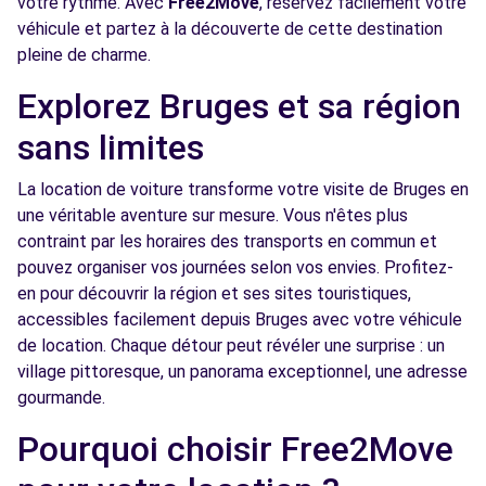
votre rythme. Avec
Free2Move
, réservez facilement votre
Free2move Rent - MECA MALIN -
6.0
véhicule et partez à la découverte de cette destination
MERIGNAC
km
pleine de charme.
49 RUE JACQUES PREVERT
Explorez Bruges et sa région
MERIGNAC, 33700
sans limites
Voir l'agence
La location de voiture transforme votre visite de Bruges en
une véritable aventure sur mesure. Vous n'êtes plus
Free2move Rent - Green Valet - Bordeaux
7.3
Saint Jean
km
contraint par les horaires des transports en commun et
pouvez organiser vos journées selon vos envies. Profitez-
Rue Charles Domercq
en pour découvrir la région et ses sites touristiques,
Bordeaux, FR-60, 33800
accessibles facilement depuis Bruges avec votre véhicule
Voir l'agence
de location. Chaque détour peut révéler une surprise : un
village pittoresque, un panorama exceptionnel, une adresse
gourmande.
Free2move Rent - GARAGE AUTO RICHELIEU
7.5
- BORDEAUX (C)
Pourquoi choisir Free2Move
km
24 QUAI DE LA SOUYS