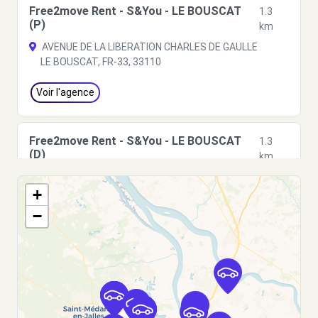
Free2move Rent - S&You - LE BOUSCAT
1.3
(P)
km
AVENUE DE LA LIBERATION CHARLES DE GAULLE
LE BOUSCAT, FR-33, 33110
Voir l'agence
Free2move Rent - S&You - LE BOUSCAT
1.3
(D)
km
AVENUE DE LA LIBERATION CHARLES DE GAULLE
+
LE BOUSCAT, FR-33, 33110
−
Voir l'agence
Free2move Rent - BUHLER WEST
4.4
AUTOMOBILES - EYSINES (C)
km
316 AVENUE TAILLAN MEDOC