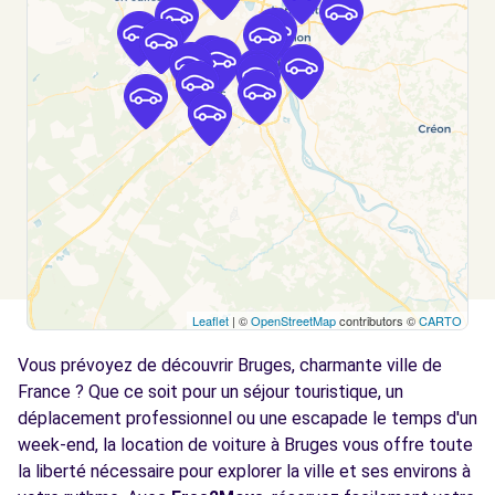
EYSINES, 33320
Voir l'agence
Free2move Rent - JW RENT - EYSINES
4.4 km
316 AVENUE TAILLAN MEDOC
EYSINES, 33320
Voir l'agence
Free2move Rent - BUHLER WEST
4.4
Leaflet
| ©
OpenStreetMap
contributors ©
CARTO
AUTOMOBILES - EYSINES (P)
km
Vous prévoyez de découvrir Bruges, charmante ville de
316 AVENUE TAILLAN MEDOC
EYSINES, 33320
France ? Que ce soit pour un séjour touristique, un
déplacement professionnel ou une escapade le temps d'un
Voir l'agence
week-end, la location de voiture à Bruges vous offre toute
la liberté nécessaire pour explorer la ville et ses environs à