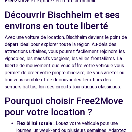
Free2Move
et explorez en toute autonomie.
Free2Move Rent - GARAGE ANTHONY -
5.0
Découvrir Bischheim et ses
STRASBOURG (C)
km
environs en toute liberté
35 RUE DU MARKSTEIN
STRASBOURG, 67100
Avec une voiture de location, Bischheim devient le point de
départ idéal pour explorer toute la région. Au-delà des
Voir l'agence
attractions urbaines, vous pourrez facilement rejoindre les
vignobles, les massifs vosgiens, les villes frontalières. La
Free2move Rent - GRAND EST
5.3
liberté de mouvement que vous offre votre véhicule vous
AUTOMOBILES - STRASBOURG (O)
km
permet de créer votre propre itinéraire, de vous arrêter où
200 avenue de colmar
bon vous semble et de découvrir des lieux hors des
STRASBOURG, 67100
sentiers battus, loin des circuits touristiques classiques.
Pourquoi choisir Free2Move
Voir l'agence
pour votre location ?
Free2Move Rent - GARAGE TROSKOT -
6.0
Flexibilité totale :
Louez votre véhicule pour une
GRIESHEIM-SUR-SOUFFEL (C)
km
journée, un week-end ou plusieurs semaines. Adaptez