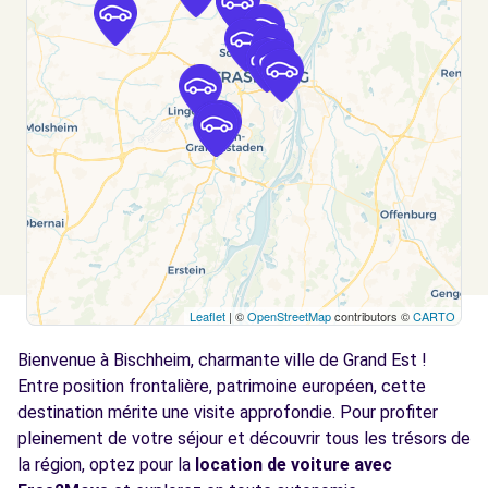
SOUFFELWEYERSHEIM, 67460
Voir l'agence
Free2Move Rent - GARAGE HERBERICH -
3.2
STRASBOURG (C)
km
6 RUE GEORGES WODLI
STRASBOURG, 67000
Voir l'agence
Leaflet
| ©
OpenStreetMap
contributors ©
CARTO
Free2Move Rent - GARAGE LEBLOIS -
3.9
STRASBOURG (C)
km
Bienvenue à Bischheim, charmante ville de Grand Est !
26 BOULEVARD LEBLOIS
Entre position frontalière, patrimoine européen, cette
STRASBOURG, 67000
destination mérite une visite approfondie. Pour profiter
pleinement de votre séjour et découvrir tous les trésors de
Voir l'agence
la région, optez pour la
location de voiture avec