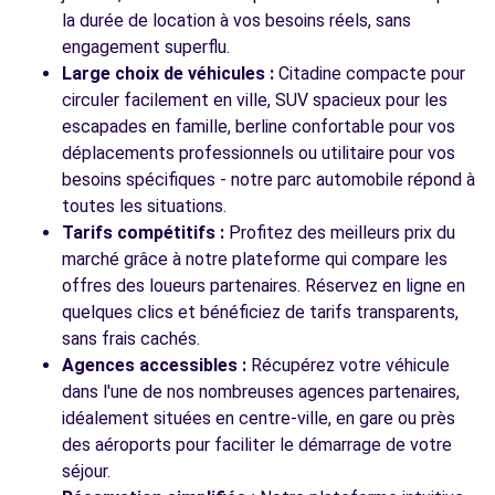
56 RUE DE LA SOUFFEL
la durée de location à vos besoins réels, sans
GRIESHEIM-SUR-SOUFFEL, 67370
engagement superflu.
Large choix de véhicules :
Citadine compacte pour
Voir l'agence
circuler facilement en ville, SUV spacieux pour les
escapades en famille, berline confortable pour vos
déplacements professionnels ou utilitaire pour vos
Voir toutes les agences
besoins spécifiques - notre parc automobile répond à
toutes les situations.
Tarifs compétitifs :
Profitez des meilleurs prix du
marché grâce à notre plateforme qui compare les
offres des loueurs partenaires. Réservez en ligne en
quelques clics et bénéficiez de tarifs transparents,
sans frais cachés.
Agences accessibles :
Récupérez votre véhicule
dans l'une de nos nombreuses agences partenaires,
idéalement situées en centre-ville, en gare ou près
des aéroports pour faciliter le démarrage de votre
séjour.