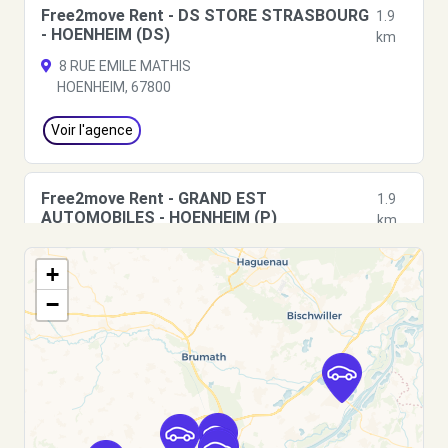
Free2move Rent - DS STORE STRASBOURG
1.9
- HOENHEIM (DS)
km
8 RUE EMILE MATHIS
HOENHEIM, 67800
Voir l'agence
Free2move Rent - GRAND EST
1.9
AUTOMOBILES - HOENHEIM (P)
km
1A RUE EMILE MATHIS
+
HOENHEIM, FR-67, 67800
−
Voir l'agence
Free2Move Rent - GARAGE FRANCIS
2.8
ICHTERTZ - SOUFFELWEYERSHEIM (C)
km
23 ROUTE DE BRUMATH