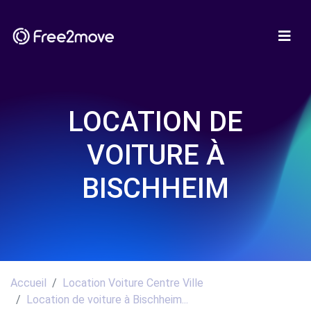
LOCATION DE
VOITURE À
BISCHHEIM
Accueil
Location Voiture Centre Ville
Location de voiture à Bischheim...