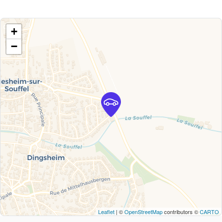
+
−
Leaflet
| ©
OpenStreetMap
contributors ©
CARTO