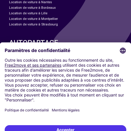
Location de voiture à Nantes
Location de voiture à Bordeaux
Location de voiture à Lille
Location de voiture à Montpellier
Location de voiture à Strasbourg
AUTOPARTAGE
NOS VILLES
Paris
Madrid
Washington DC
Milan
Rome
Turin
Vienne
Berlin
Cologne
Düsseldorf
Francfort
Hambourg
Munich