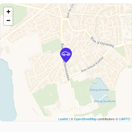
+
−
Leaflet
| ©
OpenStreetMap
contributors ©
CARTO