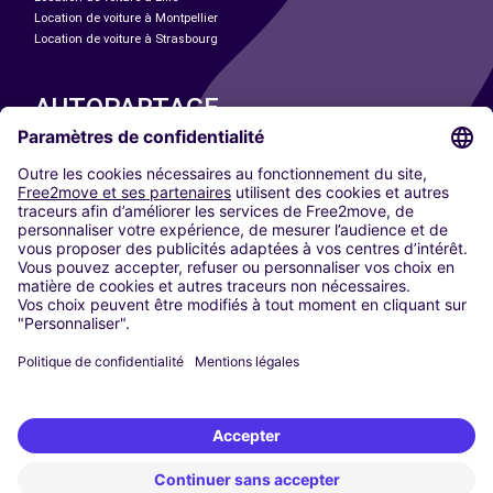
Location de voiture à Montpellier
Location de voiture à Strasbourg
AUTOPARTAGE
NOS VILLES
Paris
Madrid
Washington DC
Milan
Rome
Turin
Vienne
Berlin
Cologne
Düsseldorf
Francfort
Hambourg
Munich
Stuttgart
Amsterdam