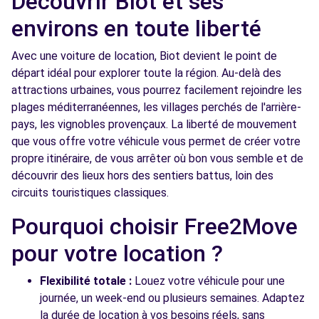
Découvrir Biot et ses
MOUGINS (C)
km
environs en toute liberté
235 ROUTE DU CANNET
MOUGINS, 06250
Avec une voiture de location, Biot devient le point de
départ idéal pour explorer toute la région. Au-delà des
Voir l'agence
attractions urbaines, vous pourrez facilement rejoindre les
plages méditerranéennes, les villages perchés de l'arrière-
Free2move Rent - CHOPARD CANNES SCC -
8.5
pays, les vignobles provençaux. La liberté de mouvement
MOUGINS (D)
km
que vous offre votre véhicule vous permet de créer votre
235 ROUTE DU CANNET
propre itinéraire, de vous arrêter où bon vous semble et de
MOUGINS, 06250
découvrir des lieux hors des sentiers battus, loin des
circuits touristiques classiques.
Voir l'agence
Pourquoi choisir Free2Move
pour votre location ?
Free2move Rent - CHOPARD CANNES SCP -
8.5
MOUGINS (P)
km
Flexibilité totale :
Louez votre véhicule pour une
235 ROUTE DU CANNET
journée, un week-end ou plusieurs semaines. Adaptez
MOUGINS, 06250
la durée de location à vos besoins réels, sans