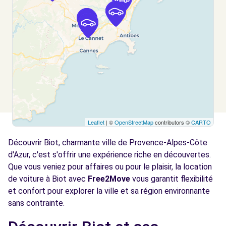
Voir l'agence
Free2Move Rent - CHOPARD NICE SCC -
5.2
CAGNES-SUR-MER (C)
km
ROUTE DU CHEIRON
CAGNES-SUR-MER, 06800
Voir l'agence
Leaflet
| ©
OpenStreetMap
contributors ©
CARTO
Free2Move Rent - GARAGE LES REYNES -
5.3
CAGNES-SUR-MER (C)
km
Découvrir Biot, charmante ville de Provence-Alpes-Côte
RUE DES REYNES
d'Azur, c'est s'offrir une expérience riche en découvertes.
CAGNES-SUR-MER, 06800
Que vous veniez pour affaires ou pour le plaisir, la location
de voiture à Biot avec
Free2Move
vous garantit flexibilité
Voir l'agence
et confort pour explorer la ville et sa région environnante
sans contrainte.
Free2move Rent - CHOPARD CANNES SCC -
8.5