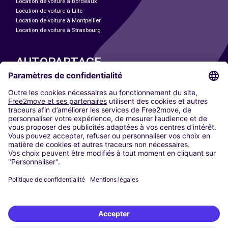
Location de voiture à Bordeaux
Location de voiture à Lille
Location de voiture à Montpellier
Location de voiture à Strasbourg
AUTOPARTAGE
NOS VILLES
Paris
Madrid
Washington DC
Milan
Rome
Turin
Vienne
Berlin
Cologne
Düsseldorf
Francfort
Hambourg
Munich
Stuttgart
Amsterdam