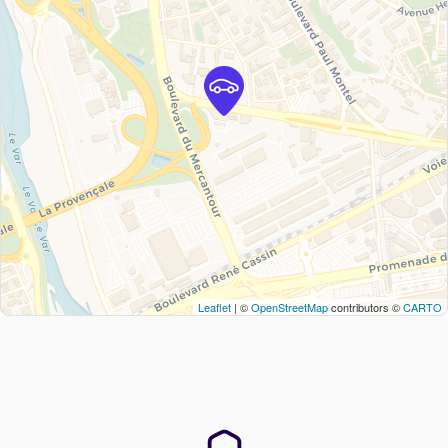
Leaflet
| ©
OpenStreetMap
contributors ©
CARTO