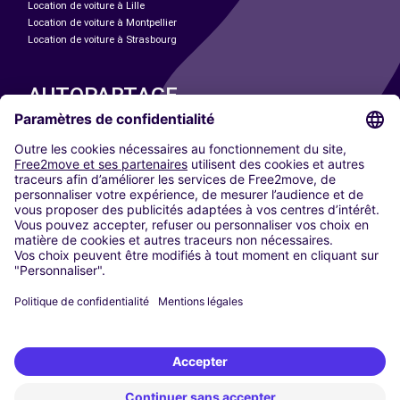
Location de voiture à Lille
Location de voiture à Montpellier
Location de voiture à Strasbourg
AUTOPARTAGE
NOS VILLES
Paris
Madrid
Washington DC
Milan
Rome
Turin
Vienne
Berlin
Cologne
Düsseldorf
Francfort
Hambourg
Munich
Stuttgart
Amsterdam