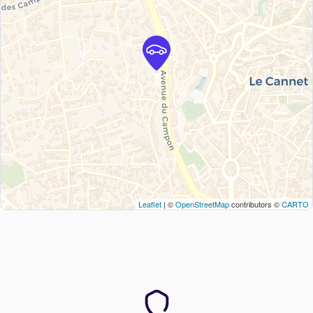
Leaflet
| ©
OpenStreetMap
contributors ©
CARTO