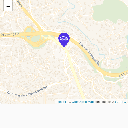
−
Leaflet
| ©
OpenStreetMap
contributors ©
CARTO