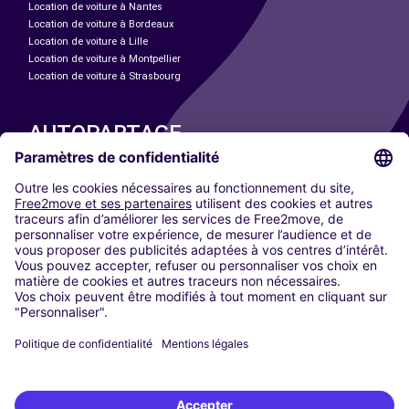
Location de voiture à Nantes
Location de voiture à Bordeaux
Location de voiture à Lille
Location de voiture à Montpellier
Location de voiture à Strasbourg
AUTOPARTAGE
NOS VILLES
Paris
Madrid
Washington DC
Milan
Rome
Turin
Vienne
Berlin
Cologne
Düsseldorf
Francfort
Hambourg
Munich