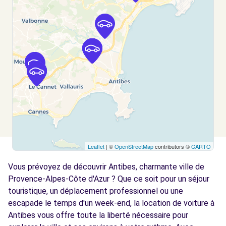
BIOT, 06410
Voir l'agence
Free2move Rent - S&You - LE CANNET (F)
8.8 km
AVENUE DU CAMPON
LE CANNET, 06110
Voir l'agence
Free2move Rent - S&You - LE CANNET (J)
8.8 km
Leaflet
| ©
OpenStreetMap
contributors ©
CARTO
AVENUE DU CAMPON
Vous prévoyez de découvrir Antibes, charmante ville de
LE CANNET, 06110
Provence-Alpes-Côte d'Azur ? Que ce soit pour un séjour
Voir l'agence
touristique, un déplacement professionnel ou une
escapade le temps d'un week-end, la location de voiture à
Antibes vous offre toute la liberté nécessaire pour
Free2move Rent - S&You - LE CANNET (AR)
8.8 km