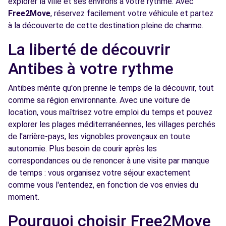
explorer la ville et ses environs à votre rythme. Avec
Free2Move
, réservez facilement votre véhicule et partez
AVENUE DU CAMPON
à la découverte de cette destination pleine de charme.
LE CANNET, 06110
La liberté de découvrir
Voir l'agence
Antibes à votre rythme
Free2move Rent - S&You - LE CANNET (FP)
8.8 km
Antibes mérite qu'on prenne le temps de la découvrir, tout
AVENUE DU CAMPON
comme sa région environnante. Avec une voiture de
LE CANNET, 06110
location, vous maîtrisez votre emploi du temps et pouvez
explorer les plages méditerranéennes, les villages perchés
Voir l'agence
de l'arrière-pays, les vignobles provençaux en toute
autonomie. Plus besoin de courir après les
correspondances ou de renoncer à une visite par manque
Free2Move Rent - GARAGE LES REYNES -
9.0
de temps : vous organisez votre séjour exactement
CAGNES-SUR-MER (C)
km
comme vous l'entendez, en fonction de vos envies du
RUE DES REYNES
moment.
CAGNES-SUR-MER, 06800
Pourquoi choisir Free2Move
Voir l'agence