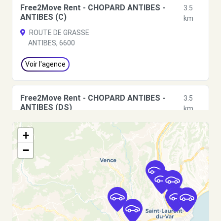
Free2Move Rent - CHOPARD ANTIBES -
3.5
ANTIBES (C)
km
ROUTE DE GRASSE
ANTIBES, 6600
Voir l'agence
Free2Move Rent - CHOPARD ANTIBES -
3.5
ANTIBES (DS)
km
ROUTE DE GRASSE
+
ANTIBES, 06600
−
Voir l'agence
Free2Move Rent - GARAGE DES ROSIERS -
5.0
BIOT (C)
km
ZI DU PRE CATELAN