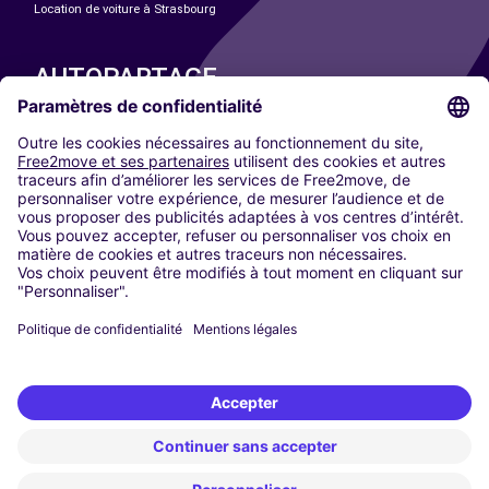
Location de voiture à Strasbourg
AUTOPARTAGE
NOS VILLES
Paris
Madrid
Washington DC
Milan
Rome
Turin
Vienne
Berlin
Cologne
Düsseldorf
Francfort
Hambourg
Munich
Stuttgart
Amsterdam