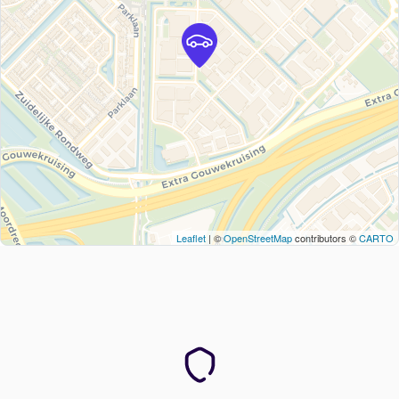
Leaflet
| ©
OpenStreetMap
contributors ©
CARTO