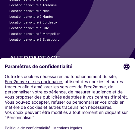
Location de voiture à Toulouse
Location de voiture à Nice
Location de voiture à Nantes
Location de voiture à Bordeaux
Location de voiture à Lille
Location de voiture à Montpellier
Location de voiture à Strasbourg
AUTOPARTAGE
NOS VILLES
Paris
Madrid
Washington DC
Milan
Rome
Turin
Vienne
Berlin
Cologne
Düsseldorf
Francfort