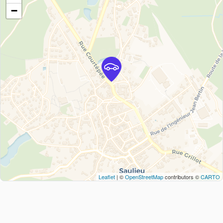
−
Leaflet
| ©
OpenStreetMap
contributors ©
CARTO