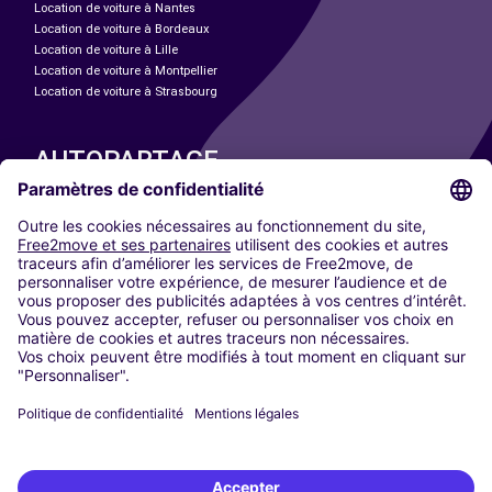
Location de voiture à Nantes
Location de voiture à Bordeaux
Location de voiture à Lille
Location de voiture à Montpellier
Location de voiture à Strasbourg
AUTOPARTAGE
NOS VILLES
Paris
Madrid
Washington DC
Milan
Rome
Turin
Vienne
Berlin
Cologne
Düsseldorf
Francfort
Hambourg
Munich