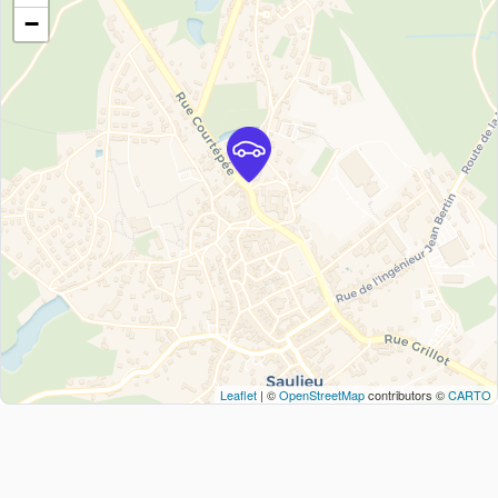
−
Leaflet
| ©
OpenStreetMap
contributors ©
CARTO