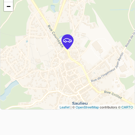
−
Leaflet
| ©
OpenStreetMap
contributors ©
CARTO