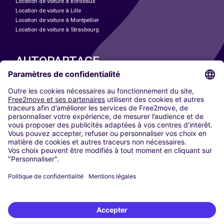
Location de voiture à Bordeaux
Location de voiture à Lille
Location de voiture à Montpellier
Location de voiture à Strasbourg
AUTOPARTAGE
NOS VILLES
Paris
Madrid
Washington DC
Milan
Rome
Turin
Vienne
Berlin
Cologne
Düsseldorf
Francfort
Hambourg
Munich
Stuttgart
Amsterdam