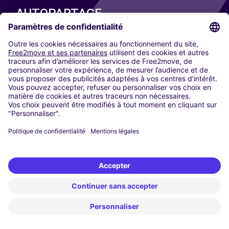
AUTOPARTAGE
NOS VILLES
Paris
Madrid
Washington DC
Milan
Rome
Turin
Vienne
Berlin
Cologne
Düsseldorf
Francfort
Hambourg
Munich
Stuttgart
Amsterdam