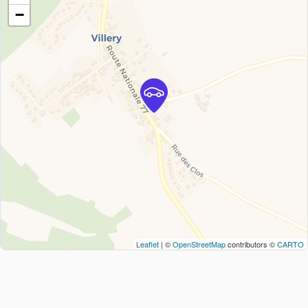
−
Leaflet
| ©
OpenStreetMap
contributors ©
CARTO