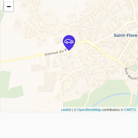
−
Leaflet
| ©
OpenStreetMap
contributors ©
CARTO