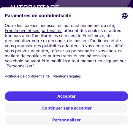
AUTOPARTAGE
NOS VILLES
Paris
Madrid
Washington DC
Milan
Rome
Turin
Vienne
Berlin
Cologne
Düsseldorf
Francfort
Hambourg
Munich
Stuttgart
Amsterdam