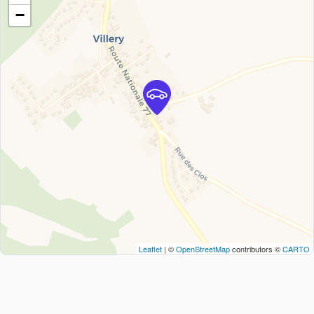
−
Leaflet
| ©
OpenStreetMap
contributors ©
CARTO