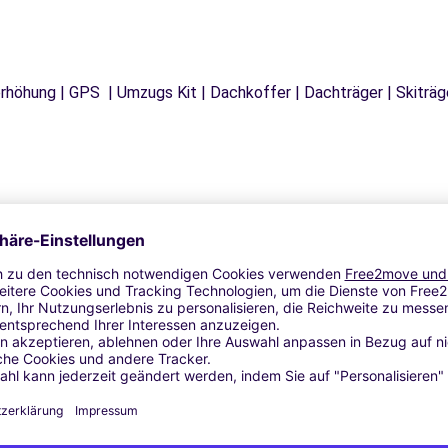
tzerhöhung | GPS | Umzugs Kit | Dachkoffer | Dachträger | Skitr
Ähnliche Agenturen