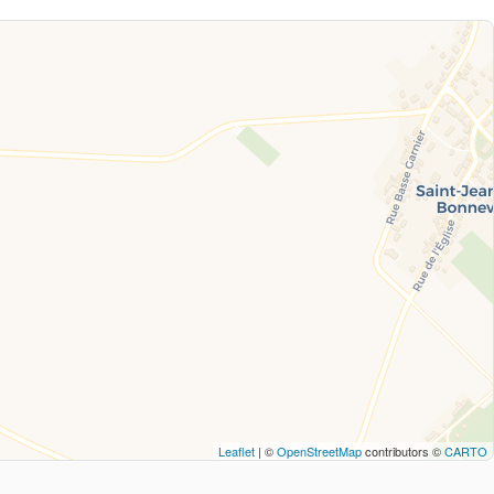
Leaflet
| ©
OpenStreetMap
contributors ©
CARTO