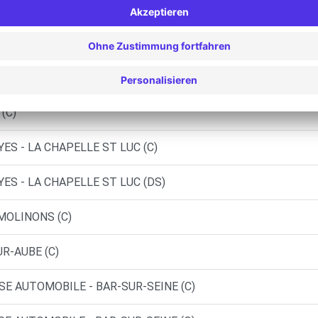
S SAS - BARBEREY-SAINT-SULPICE (O)
 ST-GERMAIN (C)
ST-FLORENTIN (C)
(C)
ES - LA CHAPELLE ST LUC (C)
ES - LA CHAPELLE ST LUC (DS)
 MOLINONS (C)
UR-AUBE (C)
SE AUTOMOBILE - BAR-SUR-SEINE (C)