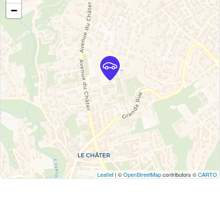
−
Leaflet
| ©
OpenStreetMap
contributors ©
CARTO