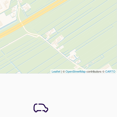
Leaflet
| ©
OpenStreetMap
contributors ©
CARTO