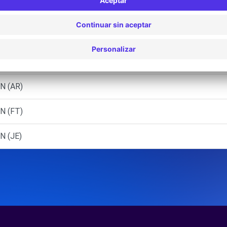
IDDERKERK (P)
T
N (AR)
N (FT)
N (JE)