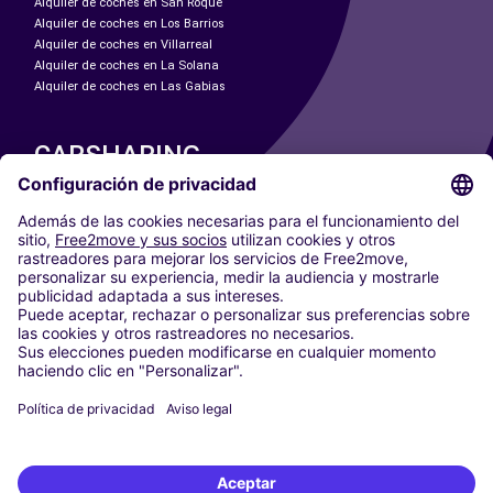
Alquiler de coches en San Roque
Alquiler de coches en Los Barrios
Alquiler de coches en Villarreal
Alquiler de coches en La Solana
Alquiler de coches en Las Gabias
CARSHARING
NUESTRAS CIUDADES
Paris
Madrid
Washington DC
Milán
Roma
Turín
Viena
Berlín
Colonia
Düsseldorf
Fráncfort
Hamburgo
Múnich
Stuttgart