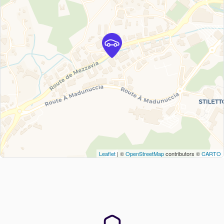
Leaflet
| ©
OpenStreetMap
contributors ©
CARTO