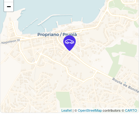
−
Leaflet
| ©
OpenStreetMap
contributors ©
CARTO