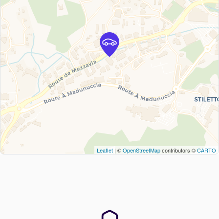
Leaflet
| ©
OpenStreetMap
contributors ©
CARTO