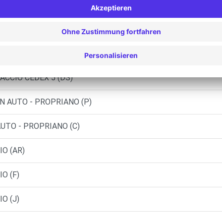
Ähnliche Agenturen
ILES S.A - AJACCIO CEDEX 5 (C)
JACCIO CEDEX 5 (DS)
ON AUTO - PROPRIANO (P)
AUTO - PROPRIANO (C)
IO (AR)
O (F)
O (J)