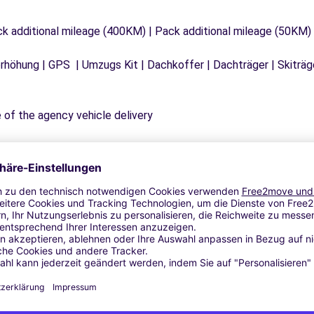
ck additional mileage (400KM) | Pack additional mileage (50KM)
tzerhöhung | GPS | Umzugs Kit | Dachkoffer | Dachträger | Skitr
e of the agency vehicle delivery
 fuel