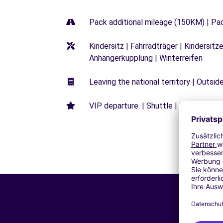
Pack additional mileage (150KM) | Pa
Kindersitz | Fahrradträger | Kindersi
Anhängerkupplung | Winterreifen
Leaving the national territory | Outsid
VIP departure. | Shuttle | Unrestricted