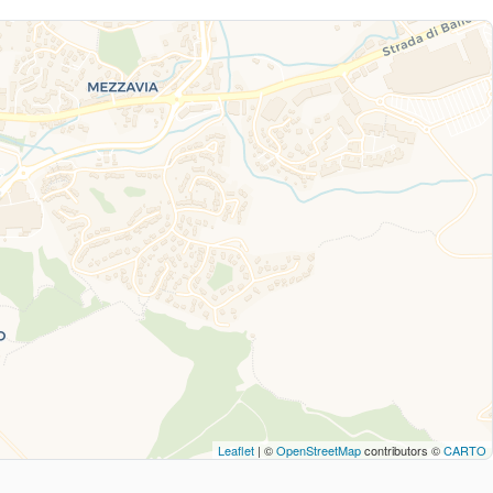
Leaflet
| ©
OpenStreetMap
contributors ©
CARTO