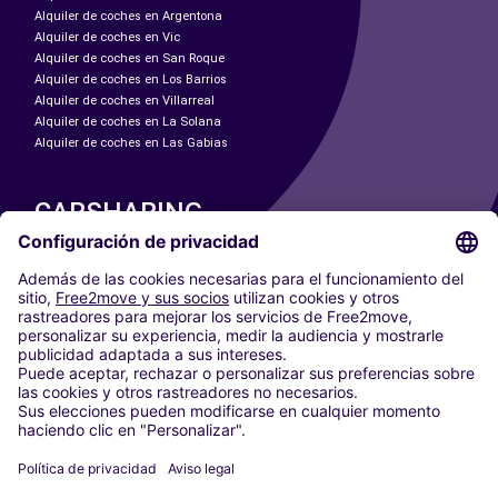
Alquiler de coches en Argentona
Alquiler de coches en Vic
Alquiler de coches en San Roque
Alquiler de coches en Los Barrios
Alquiler de coches en Villarreal
Alquiler de coches en La Solana
Alquiler de coches en Las Gabias
CARSHARING
NUESTRAS CIUDADES
Paris
Madrid
Washington DC
Milán
Roma
Turín
Viena
Berlín
Colonia
Düsseldorf
Fráncfort