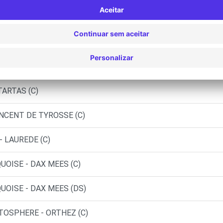
EES (P)
DAX (O)
 - CAPBRETON (C)
TARTAS (C)
INCENT DE TYROSSE (C)
- LAUREDE (C)
UOISE - DAX MEES (C)
UOISE - DAX MEES (DS)
UTOSPHERE - ORTHEZ (C)