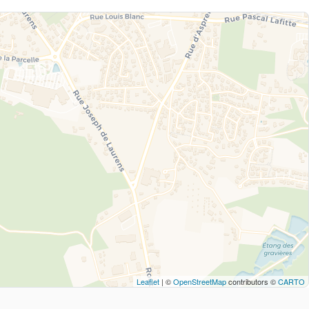
Leaflet
| ©
OpenStreetMap
contributors ©
CARTO