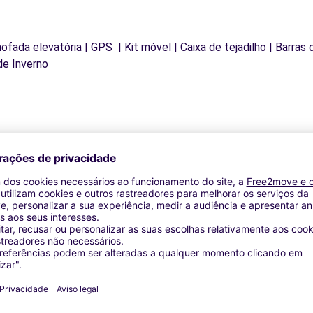
mofada elevatória | GPS | Kit móvel | Caixa de tejadilho | Barras
de Inverno
Agências similares
UTOSPHERE - ORTHEZ (P)