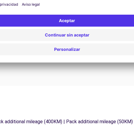
Asistencia 24/7
¿Problemas en la carretera? Nuestro servicio de
D
asistencia está disponible en cualquier momento
para garantizar un viaje sin interrupciones.
ck additional mileage (400KM) | Pack additional mileage (50KM)