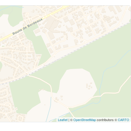
Leaflet
| ©
OpenStreetMap
contributors ©
CARTO