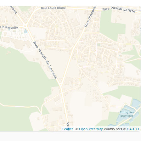
Leaflet
| ©
OpenStreetMap
contributors ©
CARTO