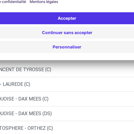
EES (P)
DAX (O)
 - CAPBRETON (C)
TARTAS (C)
INCENT DE TYROSSE (C)
- LAUREDE (C)
UOISE - DAX MEES (C)
UOISE - DAX MEES (DS)
UTOSPHERE - ORTHEZ (C)