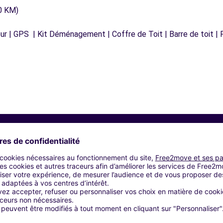
0 KM)
r | GPS | Kit Déménagement | Coffre de Toit | Barre de toit | P
Agences similaires
UTOSPHERE - ORTHEZ (P)