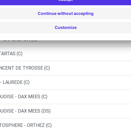
EES (P)
DAX (O)
 - CAPBRETON (C)
TARTAS (C)
INCENT DE TYROSSE (C)
- LAUREDE (C)
UOISE - DAX MEES (C)
UOISE - DAX MEES (DS)
UTOSPHERE - ORTHEZ (C)