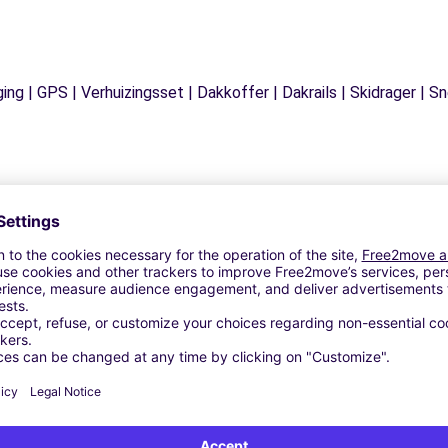
ging | GPS | Verhuizingsset | Dakkoffer | Dakrails | Skidrager 
Vergelijkbare Agentschappen
UTOSPHERE - ORTHEZ (P)