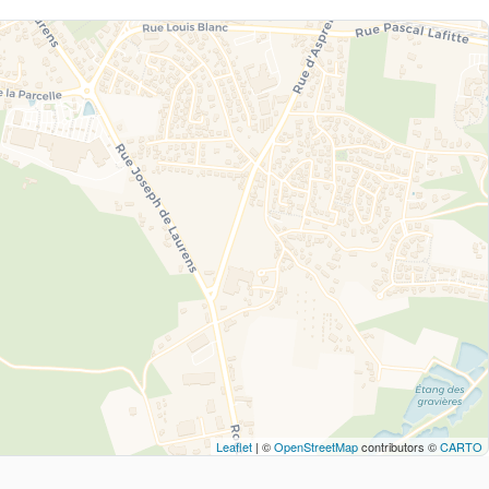
Leaflet
| ©
OpenStreetMap
contributors ©
CARTO