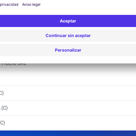
BI SRL - IMOLA (C)
C - FAENZA (C)
LUGO (C)
 FIGLIO SRL
C)
 (C)
(C)