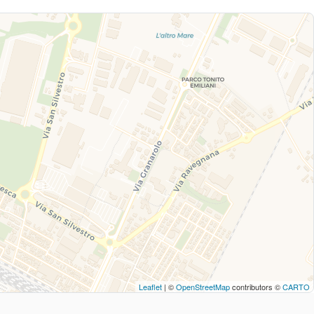
Leaflet
| ©
OpenStreetMap
contributors ©
CARTO