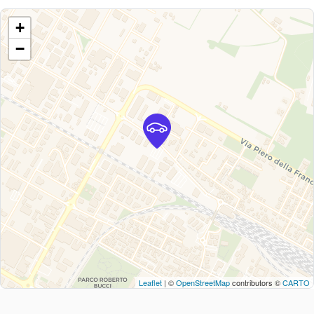
+
−
Leaflet
| ©
OpenStreetMap
contributors ©
CARTO