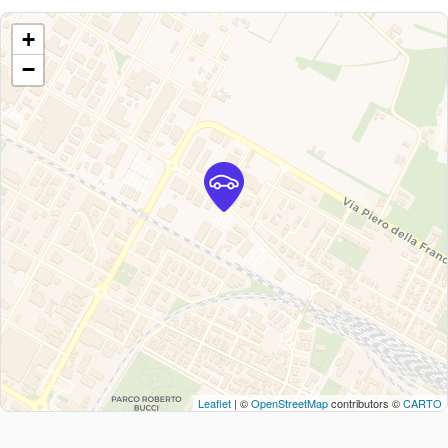
+
−
Leaflet
| ©
OpenStreetMap
contributors ©
CARTO