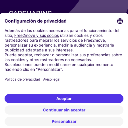
CARSHARING
NUESTRAS CIUDADES
Paris
Madrid
Washington DC
Milán
Roma
Turín
Viena
Berlín
Colonia
Düsseldorf
Fráncfort
Hamburgo
Múnich
Stuttgart
Ámsterdam