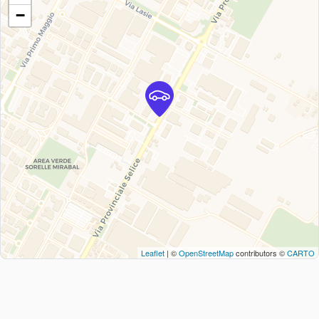
−
Leaflet
| ©
OpenStreetMap
contributors ©
CARTO