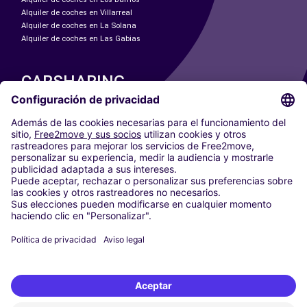
Alquiler de coches en Villarreal
Alquiler de coches en La Solana
Alquiler de coches en Las Gabias
CARSHARING
NUESTRAS CIUDADES
Paris
Madrid
Washington DC
Milán
Roma
Turín
Viena
Berlín
Colonia
Düsseldorf
Fráncfort
Hamburgo
Múnich
Stuttgart
Ámsterdam