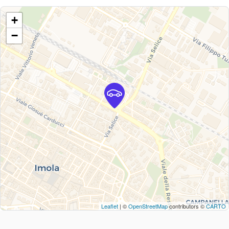
+
−
Leaflet
| ©
OpenStreetMap
contributors ©
CARTO