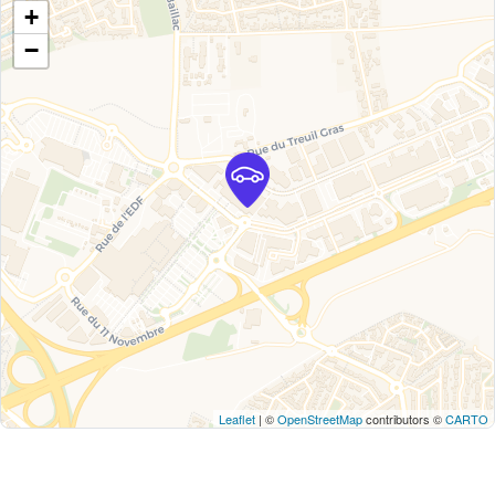
+
−
Leaflet
| ©
OpenStreetMap
contributors ©
CARTO