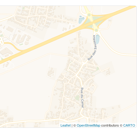
Leaflet
| ©
OpenStreetMap
contributors ©
CARTO