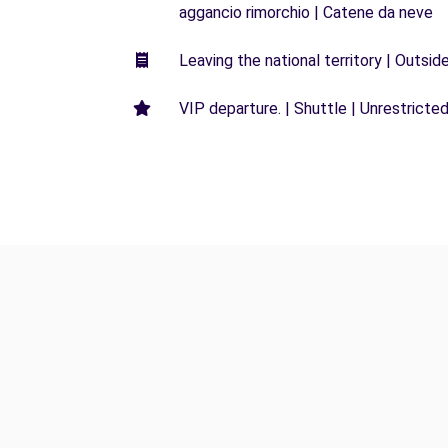
aggancio rimorchio | Catene da neve
Leaving the national territory | Outsid
VIP departure. | Shuttle | Unrestricted