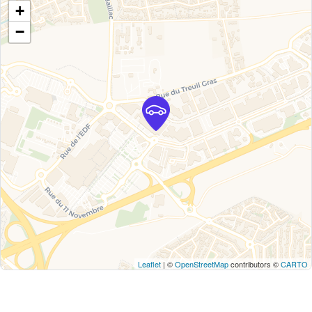
+
−
Leaflet
| ©
OpenStreetMap
contributors ©
CARTO