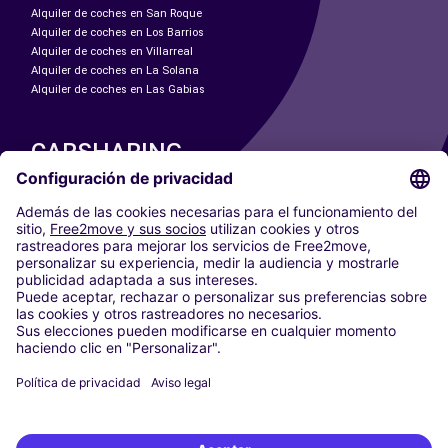
Alquiler de coches en San Roque
Alquiler de coches en Los Barrios
Alquiler de coches en Villarreal
Alquiler de coches en La Solana
Alquiler de coches en Las Gabias
CARSHARING
NUESTRAS CIUDADES
Paris
Madrid
Washington DC
Milán
Roma
Turín
Viena
Berlín
Colonia
Düsseldorf
Fráncfort
Hamburgo
Múnich